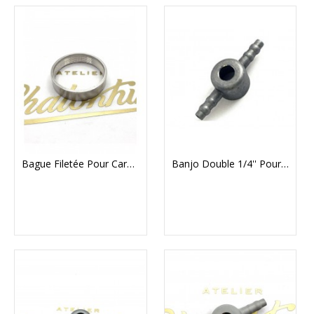
Bague Filetée Pour Carburateur Amal 376 Et 600
Banjo Double 1/4'' Pour Carburateur AMAL Concentric (90707)