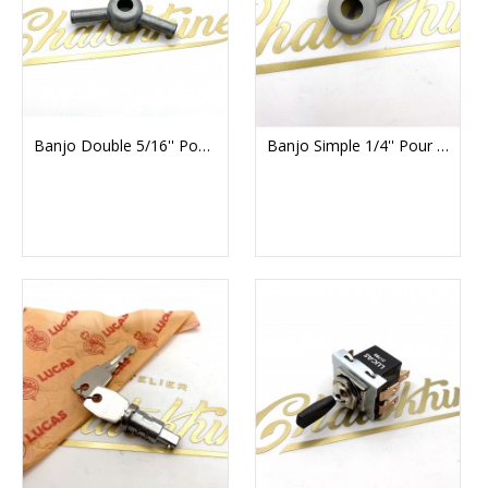
Banjo Double 5/16'' Pour Carburateur AMAL Concentric Et Monobloc
Banjo Simple 1/4'' Pour Carburateur Amal Concentric Et Monobloc