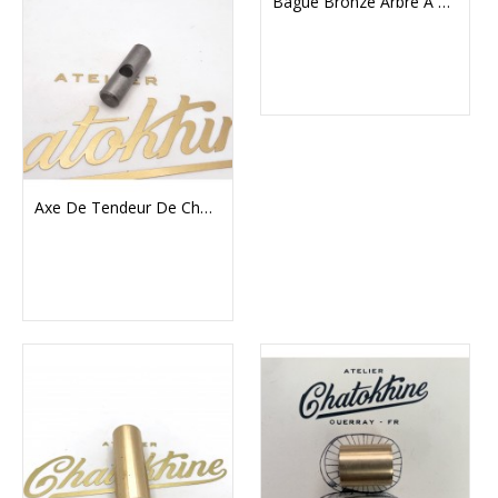
Bague Bronze Arbre À Cames Triumph T120 Unit T140
Axe De Tendeur De Chaine Primaire Triumph 500 Et 650 (1966-73) + T150