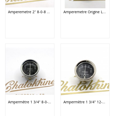
Amperemetre 2'' 8-0-8 Lucas Replica
Amperemetre Origine Lucas 1""3/4 12A (V-LU36403)
Ampermètre 1 3/4" 8-0-8 Noir (V-AM001)
Ampermètre 1 3/4" 12-0-12 Noir (V-AM003)