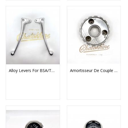
Alloy Levers For BSA/TRIUMPH/NORTON 1971 On (83049/50)
Amortisseur De Couple Embrayage Complet