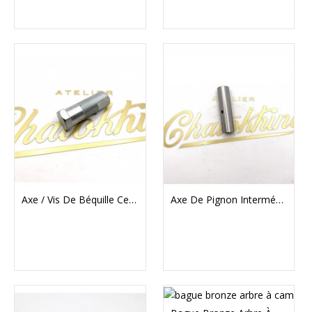
Axe / Vis De Béquille Centrale Triumph T100 T120
Axe De Pignon Intermédiaire De Distribution Triumph