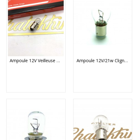
Ampoule 12V Veilleuse Et Instruments (V-BULB233)
Ampoule 12V/21w Clignotant (V-BULB382)