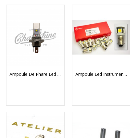
Ampoule De Phare Led H4 6V Et 12V
Ampoule Led Instrument / Voyant Phare 12V