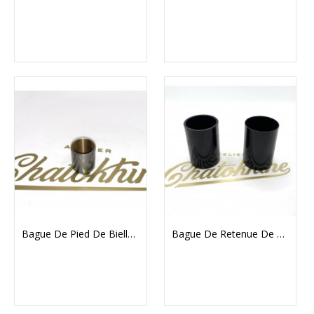
Bague De Pied De Bielle Triumph 500cc Et 250cc
Bague De Retenue De Fourche Triumph En Aluminium