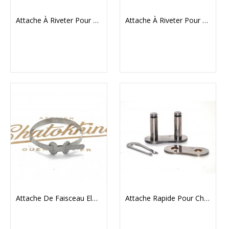
Attache À Riveter Pour Chaine Renold Étroite 520
Attache À Riveter Pour Chaine Renold Large 530
Attache De Faisceau Electrique Sur Cadre  Alu
Attache Rapide Pour Chaine Renold Large 530