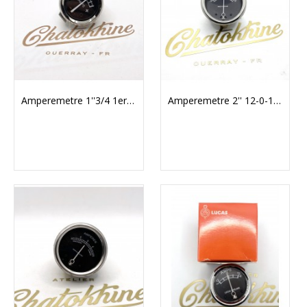
Amperemetre 1''3/4 1er Prix (V-AM007)
Amperemetre 2'' 12-0-12 Lucas Replica (V-AM005)