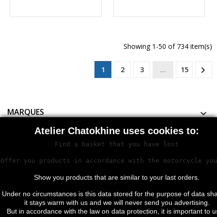
Showing 1-50 of 734 item(s)

1
2
3
…
15
MARQUES

Atelier Chatokhine uses cookies to:
Subscribe to our newsletter.
Find a basket that you have lost
Offer you products in accordance with the motorcycle yo
Show you products that are similar to your last orders.
Under no circumstances is this data stored for the purpose of data sha
it stays warm with us and we will never send you advertising.
But in accordance with the law on data protection, it is important to u