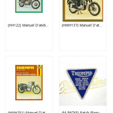
(HH122) Manuel D'atelier Haynes TRIUMPH T120/T140
(HMH137) Manuel D'atelier Haynes TRIUMPH 350/500 Bloc Moteur
(HMH251) Manuel D'atelier Haynes TRIUMPH 500/650 Boite Séparée
(M-P97XE) Patch Plaque Triumph Bleu