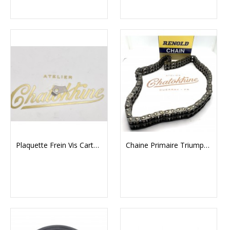
Plaquette Frein Vis Carter Primaire Norton Commando Pré MKIII
Chaine Primaire Triumph 350/500