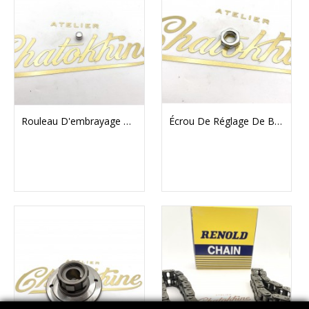
Rouleau D'embrayage Triumph/BSA/Norton/AMC
Écrou De Réglage De Butée D'embrayage Triumph/BSA 3/8'' UNF