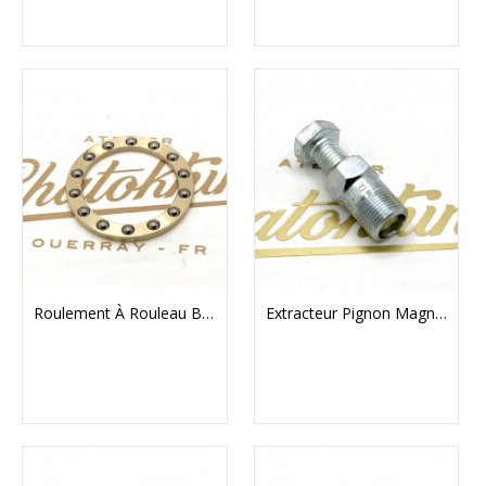
Roulement À Rouleau Butée D'embrayage Velocette
Extracteur Pignon Magnéto Ou Magdyno