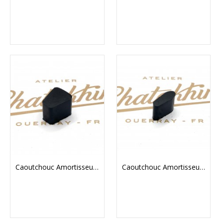
Caoutchouc Amortisseur De Couple Embrayage Triumph Pré Unit
Caoutchouc Amortisseur De Couple Embrayage Triumph Pré Unit