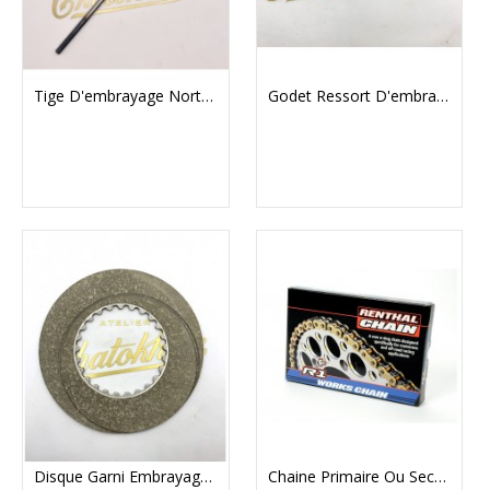
Tige D'embrayage Norton Commando
Godet Ressort D'embrayage Triumph
Disque Garni Embrayage Surlex Pour Norton Commando
Chaine Primaire Ou Secondaire Renthal 428 (118 Maillons)