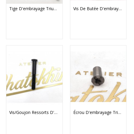
Tige D'embrayage Triumph T120 T140
Vis De Butée D'embrayage 3/8'' UNF (T120 T140 BSA A65)
Vis/goujon Ressorts D'embrayage
Écrou D'embrayage Triumph/BSA