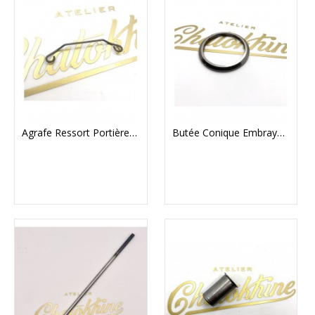
Agrafe Ressort Portière D'embrayage Velocette
Butée Conique Embrayage Velocette