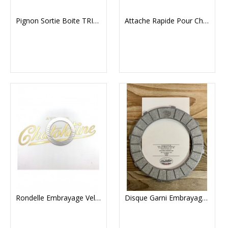
Pignon Sortie Boite TRIUMPH Boite Séparée (92476)
Attache Rapide Pour Chaine Renold 428
Rondelle Embrayage Velocette
Disque Garni Embrayage Surflex BSA Groupes C,B,M Et A7, A10 Oscillantes