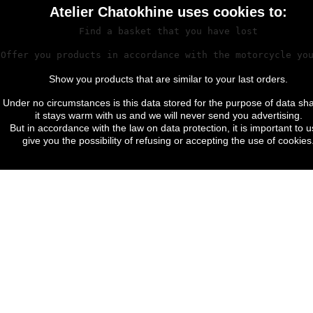
Atelier Chatokhine uses cookies to:
Find a basket that you have lost
Noix D'embrayage BSA A50/A65 Triumph T120 T140
Chaine Primaire Triumph T120 TR6 T140 TR7
Offer you products in accordance with the motorcycle yo
Show you products that are similar to your last orders.
Under no circumstances is this data stored for the purpose of data sha
it stays warm with us and we will never send you advertising.
But in accordance with the law on data protection, it is important to u
give you the possibility of refusing or accepting the use of cookies
Caoutchouc Amortisseur De Couple Moyeux D'embrayage
Ressort D'embrayage Triumph