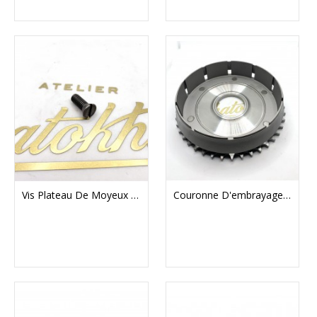
Vis Plateau De Moyeux D'embrayage Triumph
Couronne D'embrayage 43 Dents BSA 4 Ressorts Et Triumph Pre Unit