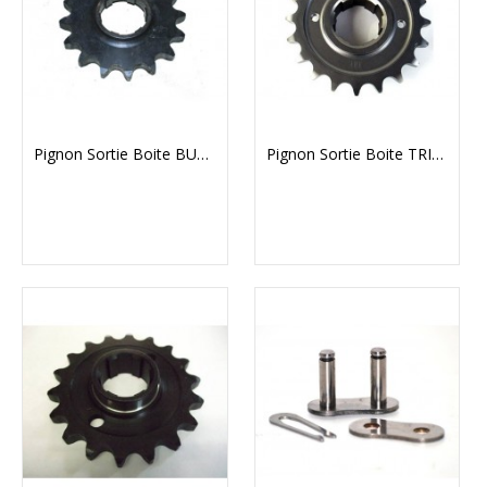
Pignon Sortie Boite BURMAN (92484/87)
Pignon Sortie Boite TRIUMPH T120V/T140V/T150V/T160V 5 Vitesses (