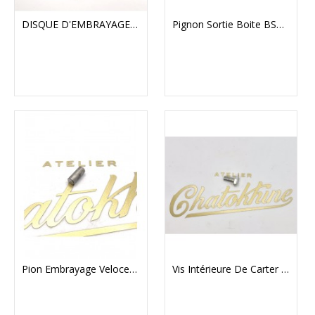
DISQUE D'EMBRAYAGE GARNI 1er Prix BSA/TRIUMPH
Pignon Sortie Boite BSA C15-B40 (92435/41)
Pion Embrayage Velocette (C6/3)
Vis Intérieure De Carter Primaire Norton Commando