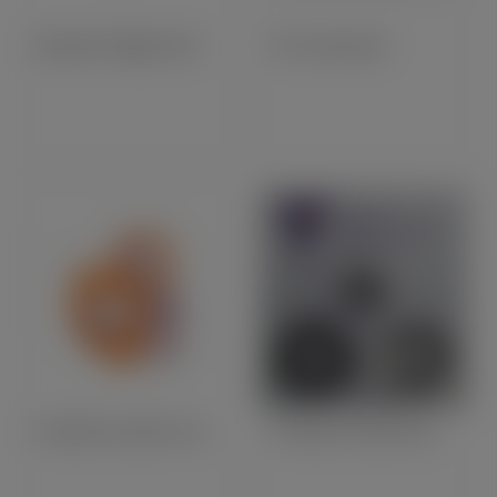
Ampoule Halogen (H4)
Pin's Union Jack
Pochette De Joints Pour Carburateur AMAL 289 Pre-Monobloc
Pochette De Joints Spi Triumph Bicylindre 500 Distributeur (6136