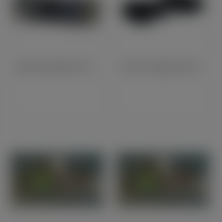
Patte Universelle De Fixation Echappement Courte (93080)
Paire De Grippes Genoux BSA À Coller (27404)