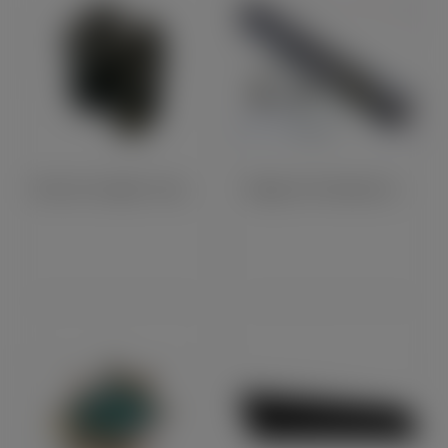
Prise De Compte-Tours 1:1 (BSA Goldstar, ...)
Plaque De Protection Echappement Longue (93085)