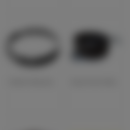
Portière De Phare Intermediaire 7" (19101)
Ressort De Kick TRIUMPH 350/500 Twins (26972)