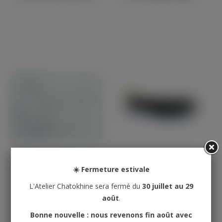
Paire Badges De Réservoir BSA 1971 À 73 (29118)
Pin's TRIUMPH Script Vert (LB79D)
☀️ Fermeture estivale
L'Atelier Chatokhine sera fermé du
30 juillet au 29
août
.
Bonne nouvelle : nous revenons fin août avec