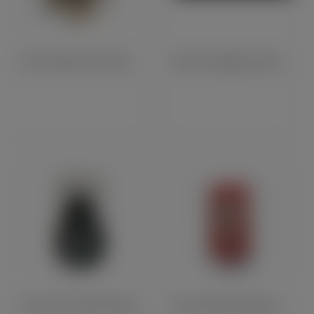
Pin's BSA Star Vert (LB12C)
Paire De Grippes Genoux Norton Dominator (61059)
Porte-Clés Castrol Classic
Pin's BSA Super Rocket (LB14)