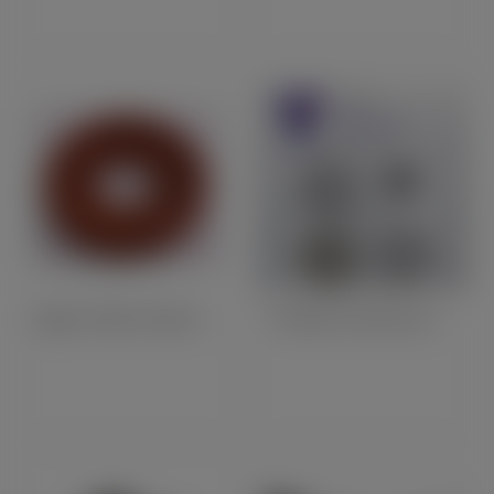
Pignon Celeron Avance Automatique TRIUMPH (50228)
Pochette De Joints Spi Triumph T20 CUB (61359)