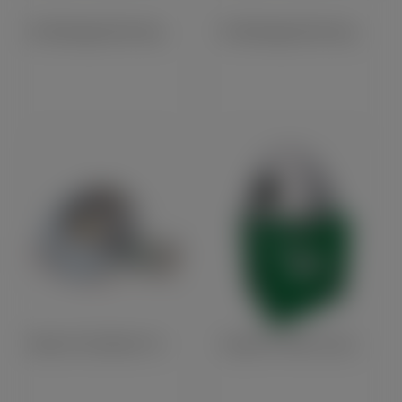
Kit Allumage Electronique PAZON 6V Bicylindre (61482)
Kit Allumage Electronique PAZON 12V Monocylindre (61481)
Klaxon 6V Diametre 70mm
Coque De Phare Lucas 7'' - 1 Amperemetre (10063)