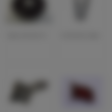
Pignon Sortie Boite TRIUMPH Boite Séparée 19 Dents
Bi-Amortisseurs Hagon Road + Caches Supérieurs Chromés