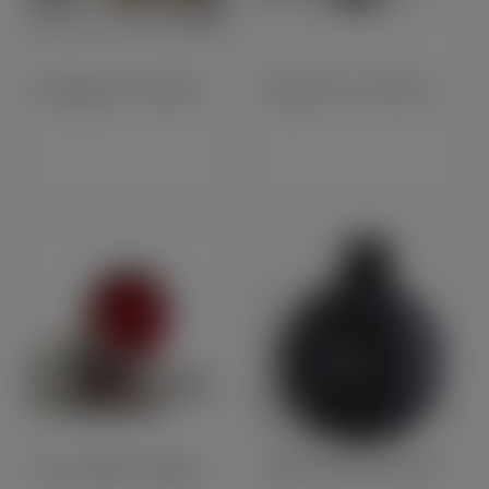
Kit Bagues De Fourche Triumph De 1946 À 1963
Rayon Inox + Écrou Acier Zingué
Feu Complet & Support Aluminium Poli ''Sparto'' (19235)
Klaxon Noir 92mm 6Volts (E35102)