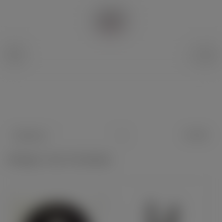



FILTRE
Pertinence
Affichage 1-50 de 1474 article(s)