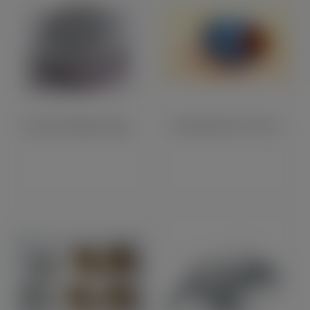
Couvercle Rupteur MagDyno Lucas (10012)
Condensateur Pour Distributeur (10040)